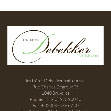
les frères Debekker traiteur s.a.
Rue Charles Degroux 95
1040 Bruxelles
Phone: + 32-(0)2-736 00 40
Fax: + 32-(0)2-736 67 00