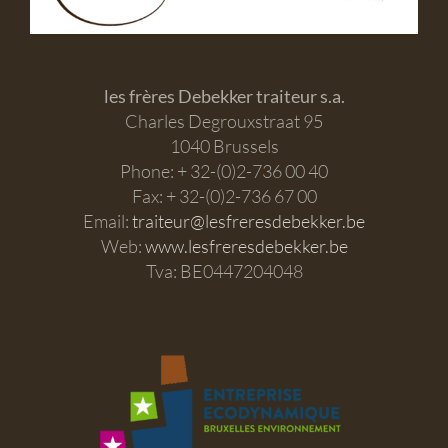
les frères Debekker traiteur s.a.
Charles Degrouxstraat 95
1040 Brussels
Phone: + 32-(0)2-736 00 40
Fax: + 32-(0)2-736 67 00
Email:
traiteur@lesfreresdebekker.be
Web:
www.lesfreresdebekker.be
Tva: BE0447204048