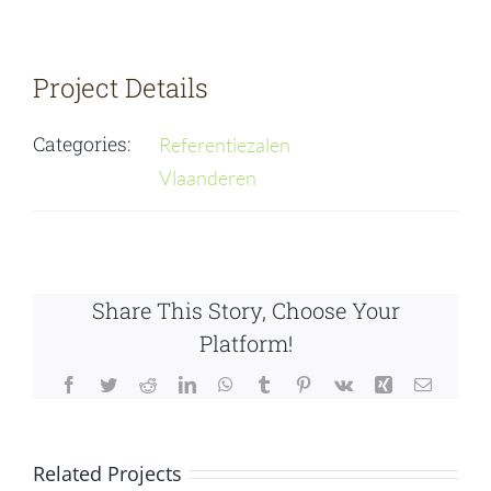
Project Details
Categories:
Referentiezalen
Vlaanderen
Share This Story, Choose Your
Platform!
Facebook
Twitter
Reddit
LinkedIn
WhatsApp
Tumblr
Pinterest
Vk
Xing
Email
Related Projects