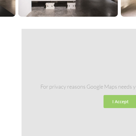
s
For privacy reasons Google Maps needs y
I Accept