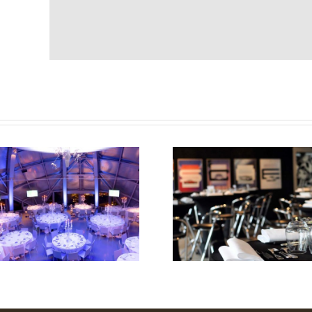
Club Room du
BELVUE Mus
David Lloyd