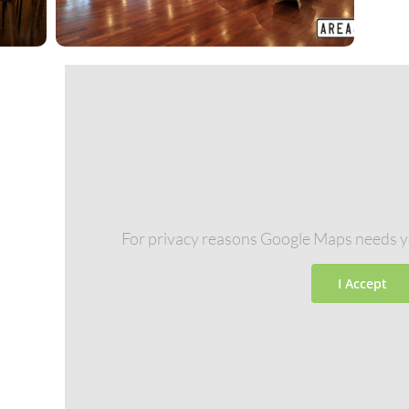
For privacy reasons Google Maps needs y
I Accept