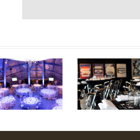
Club Room du
BELVUE Mus
David Lloyd