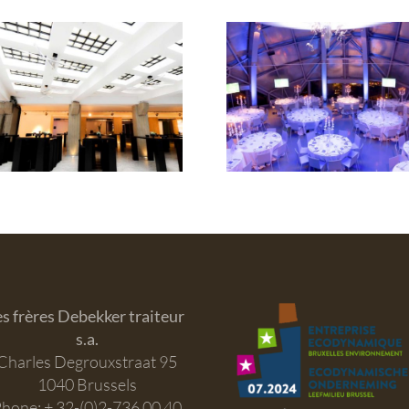
Club Room 
Atomium
David Llo
es frères Debekker traiteur
s.a.
Charles Degrouxstraat 95
1040 Brussels
hone: + 32-(0)2-736 00 40