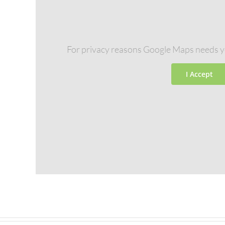
For privacy reasons Google Maps needs y
I Accept